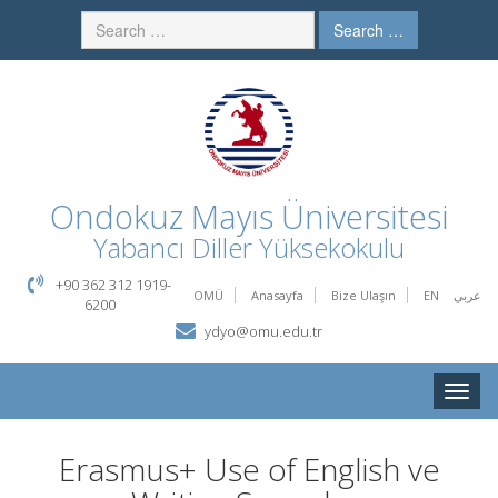
Search …
Ondokuz Mayıs Üniversitesi
Yabancı Diller Yüksekokulu
+90 362 312 1919-
OMÜ
Anasayfa
Bize Ulaşın
EN
عربي
6200
ydyo@omu.edu.tr
Toggle
naviga
Erasmus+ Use of English ve