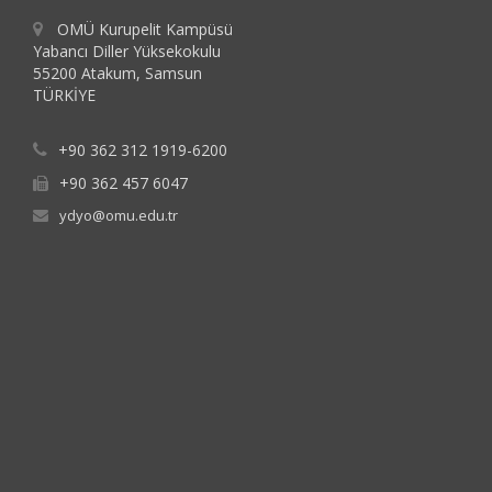
OMÜ Kurupelit Kampüsü
Yabancı Diller Yüksekokulu
55200 Atakum, Samsun
TÜRKİYE
+90 362 312 1919-6200
+90 362 457 6047
ydyo@omu.edu.tr